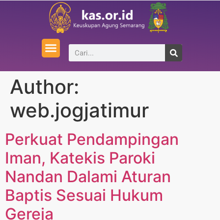
Author:
web.jogjatimur
Perkuat Pendampingan
Iman, Katekis Paroki
Nandan Dalami Aturan
Baptis Sesuai Hukum
Gereja