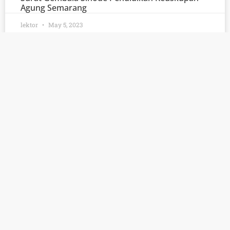
Agung Semarang
lektor
May 5, 2023
Pesan Paus Fransiskus untuk Hari Komunikasi
Sosial Sedunia ke-57
lektor
March 30, 2023