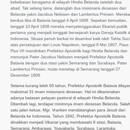
kebebasan beragama di wilayah Hindia Belanda setelah dua
abad. Tak selang lama, datanglah dua misionaris diosesan dari
Belanda yakni Jacobus Nelissen dan Lambertus Prinsen. Mereka
berdua tiba di Batavia tanggal 4 April 1808. Sepekan kemudian,
tanggal 10 April 1808 mereka menyelenggarakan Ekaristi publik
pertama yang menjadi tonggak bersejarah karya Gereja Katolik d
Indonesia. Situasi penuh berkat ini disambut baik oleh Tahta Suci
atas persetujuan dari Louis Napoleon, tanggal 8 Mei 1807, Paus
Pius VII mendirikan Prefektur Apostolik bagi Hindia Belanda dan
menunjuk Pater Jacobus Nelissen menjadi Prefektur Apostolik
Batavia dengan dua stasi yakni Semarang dan Surabaya. Pater
Lambertus Prinsen, mulai menetap di Semarang tanggal 27
Desember 1808.
Selama kurang lebih 50 tahun, Prefektur Apostolik Batavia dilaya
maksimal 31 imam misionaris diosesan. Hal ini dikarenakan
adanya batasan pelayan pastoral di wilayah Hindia Belanda.
Ditambah lagi, terdapat minimnya imam diosesan Belanda. Sala
satu jalan keluar, Mgr. Vranken mendatangkan para Jesuit dari
Belanda ke Indonesia. Tahun 1842, Prefektur Apostolik Batavia
dinaikkan menjadi Vikariat yang membawahi 8 stasi; Batavia,
Semarang, Ambarawa, Yogyakarta, Surabaya, Larantuka,