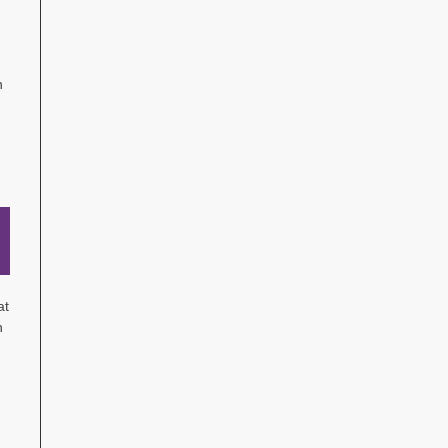
n
at
n