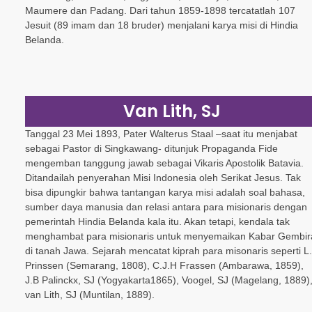
Maumere dan Padang. Dari tahun 1859-1898 tercatatlah 107
Jesuit (89 imam dan 18 bruder) menjalani karya misi di Hindia
Belanda.
Van Lith, SJ
Tanggal 23 Mei 1893, Pater Walterus Staal –saat itu menjabat
sebagai Pastor di Singkawang- ditunjuk Propaganda Fide
mengemban tanggung jawab sebagai Vikaris Apostolik Batavia.
Ditandailah penyerahan Misi Indonesia oleh Serikat Jesus. Tak
bisa dipungkir bahwa tantangan karya misi adalah soal bahasa,
sumber daya manusia dan relasi antara para misionaris dengan
pemerintah Hindia Belanda kala itu. Akan tetapi, kendala tak
menghambat para misionaris untuk menyemaikan Kabar Gembir
di tanah Jawa. Sejarah mencatat kiprah para misonaris seperti L.
Prinssen (Semarang, 1808), C.J.H Frassen (Ambarawa, 1859),
J.B Palinckx, SJ (Yogyakarta1865), Voogel, SJ (Magelang, 1889)
van Lith, SJ (Muntilan, 1889).