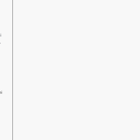
i
,
ni
h