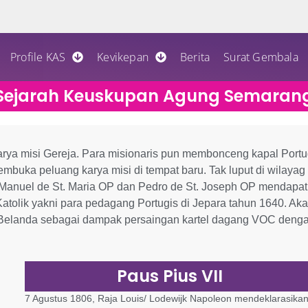
Profile KAS
Kevikepan
Berita
Surat Gembala
Sejarah Keuskupan Agung Semaran
rya misi Gereja. Para misionaris pun membonceng kapal Portu
buka peluang karya misi di tempat baru. Tak luput di wilayag
 Manuel de St. Maria OP dan Pedro de St. Joseph OP mendapat
atolik yakni para pedagang Portugis di Jepara tahun 1640. Ak
ia Belanda sebagai dampak persaingan kartel dagang VOC deng
Paus Pius VII
7 Agustus 1806, Raja Louis/ Lodewijk Napoleon mendeklarasika