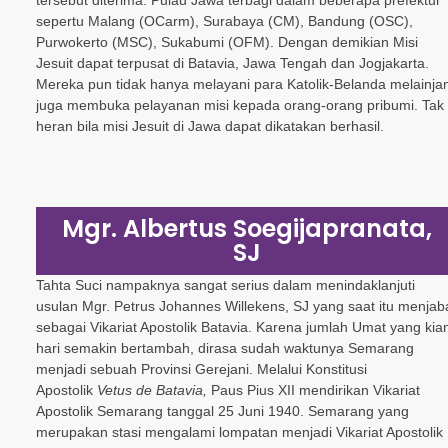
tersebut diterima. Pulau Jawa terbagi dalam beberapa prefektur
sepertu Malang (OCarm), Surabaya (CM), Bandung (OSC),
Purwokerto (MSC), Sukabumi (OFM). Dengan demikian Misi
Jesuit dapat terpusat di Batavia, Jawa Tengah dan Jogjakarta.
Mereka pun tidak hanya melayani para Katolik-Belanda melainja
juga membuka pelayanan misi kepada orang-orang pribumi. Tak
heran bila misi Jesuit di Jawa dapat dikatakan berhasil.
Mgr. Albertus Soegijapranata,
SJ
Tahta Suci nampaknya sangat serius dalam menindaklanjuti
usulan Mgr. Petrus Johannes Willekens, SJ yang saat itu menjab
sebagai Vikariat Apostolik Batavia. Karena jumlah Umat yang kia
hari semakin bertambah, dirasa sudah waktunya Semarang
menjadi sebuah Provinsi Gerejani. Melalui Konstitusi
Apostolik
Vetus de Batavia,
Paus Pius XII mendirikan Vikariat
Apostolik Semarang tanggal 25 Juni 1940. Semarang yang
merupakan stasi mengalami lompatan menjadi Vikariat Apostolik