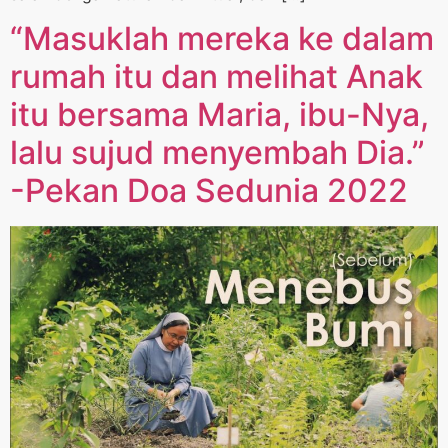
“Masuklah mereka ke dalam
rumah itu dan melihat Anak
itu bersama Maria, ibu-Nya,
lalu sujud menyembah Dia.”
-Pekan Doa Sedunia 2022