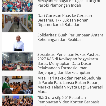
Melayani Sebagai Petugas Liturgi di
Paroki Plamongan Indah
Dari Goresan Kuas ke Gerakan
Bersama, 177 Lukisan Rohani
Dipamerkan di Babadan
Solidaritas: Buah Perjumpaan Antara
Keheningan dan Realitas
Sosialisasi Penelitian Fokus Pastoral
2027 KAS di Kevikepan Yogyakarta
Barat: Menyiapkan Data Dasar
Pelaksanaan Formasio Iman
Berjenjang dan Berkelanjutan
Misa Hari Kakek dan Nenek Sedunia
di Paroki Pati: Lansia Bukan Beban,
Mereka Teladan Nyata Bagi Generasi
Muda
“Bârâ ora s­êpélé” Pelatihan
Pembuatan Video Konten Berbasis