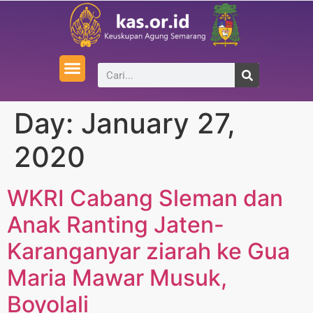
Day:
January 27,
2020
WKRI Cabang Sleman dan
Anak Ranting Jaten-
Karanganyar ziarah ke Gua
Maria Mawar Musuk,
Boyolali