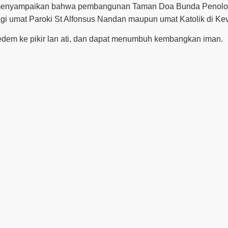
 menyampaikan bahwa pembangunan Taman Doa Bunda Penolong 
agi umat Paroki St Alfonsus Nandan maupun umat Katolik di Ke
edem ke pikir lan ati, dan dapat menumbuh kembangkan iman.