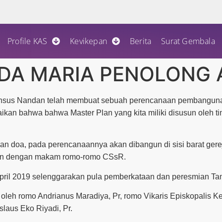
Profile KAS
Kevikepan
Berita
Surat Gembala
DA MARIA PENOLONG 
lfonsus Nandan telah membuat sebuah perencanaan pembanguna
ikan bahwa bahwa Master Plan yang kita miliki disusun oleh t
an doa, pada perencanaannya akan dibangun di sisi barat ger
atan dengan makam romo-romo CSsR.
pril 2019 selenggarakan pula pemberkataan dan peresmian T
oleh romo Andrianus Maradiya, Pr, romo Vikaris Episkopalis Ke
laus Eko Riyadi, Pr.