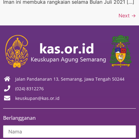
Iman ini membuka rangkaian selama Bulan Juli 2021 […]
Next
→
Jalan Pandanaran 13, Semarang, Jawa Tengah 50244
(024) 8312276
keuskupan@kas.or.id
Berlangganan