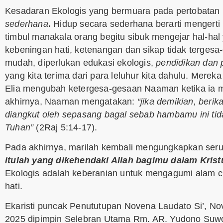
Kesadaran Ekologis yang bermuara pada pertobatan
sederhana
.
Hidup secara sederhana berarti mengert
timbul manakala orang begitu sibuk mengejar hal-hal
kebeningan hati, ketenangan dan sikap tidak terge
mudah, diperlukan edukasi ekologis,
pendidikan dan
yang kita terima dari para leluhur kita dahulu. Mere
Elia mengubah ketergesa-gesaan Naaman ketika ia 
akhirnya, Naaman mengatakan:
“jika demikian, ber
diangkut oleh sepasang bagal sebab hambamu ini ti
Tuhan”
(2Raj 5:14-17).
Pada akhirnya, marilah kembali mengungkapkan ser
itulah yang dikehendaki Allah bagimu dalam Kris
Ekologis adalah keberanian untuk mengagumi alam 
hati.
Ekaristi puncak Penututupan Novena Laudato Si’, N
2025 dipimpin Selebran Utama Rm. AR. Yudono Suwo