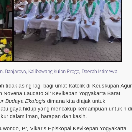
, Banjaroyo, Kalibawang Kulon Progo, Daerah Istimewa
h tidak asing lagi bagi umat Katolik di Keuskupan Agu
n Novena Laudato Si’ Kevikepan Yogyakarta Barat
ur Budaya Ekologis
dimana kita diajak untuk
suatu gaya hidup yang mencakup kemampuan untuk hid
ur dalam iman, harapan dan kasih.
wondo, Pr, Vikaris Episkopal Kevikepan Yogyakarta