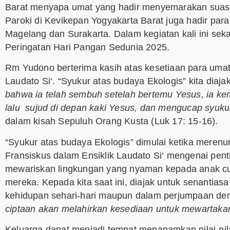
Barat menyapa umat yang hadir menyemarakan suasana
Paroki di Kevikepan Yogyakarta Barat juga hadir par
Magelang dan Surakarta. Dalam kegiatan kali ini se
Peringatan Hari Pangan Sedunia 2025.
Rm Yudono berterima kasih atas kesetiaan para uma
Laudato Si‘. “Syukur atas budaya Ekologis” kita diaj
bahwa ia telah sembuh setelah bertemu Yesus, ia ke
lalu sujud di depan kaki Yesus, dan mengucap syuk
dalam kisah Sepuluh Orang Kusta (Luk 17: 15-16).
“Syukur atas budaya Ekologis” dimulai ketika mere
Fransiskus dalam Ensiklik Laudato Si‘ mengenai pe
mewariskan lingkungan yang nyaman kepada anak cuc
mereka. Kepada kita saat ini, diajak untuk senantias
kehidupan sehari-hari maupun dalam perjumpaan d
ciptaan akan melahirkan kesediaan untuk mewartakan
Keluarga dapat menjadi tempat menanamkan nilai-nilai