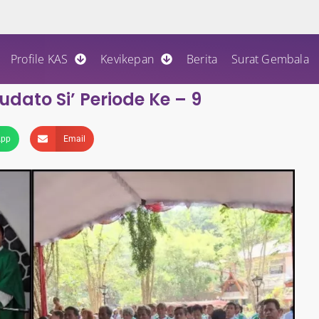
Profile KAS
Kevikepan
Berita
Surat Gembala
dato Si’ Periode Ke – 9
App
Email