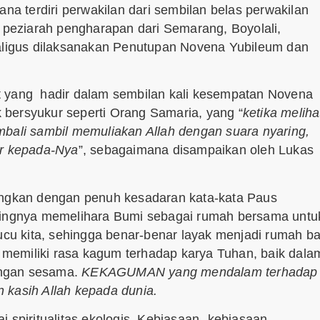
 terdiri perwakilan dari sembilan belas perwakilan
a peziarah pengharapan dari Semarang, Boyolali,
kaligus dilaksanakan Penutupan Novena Yubileum dan
t yang hadir dalam sembilan kali kesempatan Novena
ak bersyukur seperti Orang Samaria, yang “
ketika meliha
mbali sambil memuliakan Allah dengan suara nyaring,
ur kepada-Nya
”, sebagaimana disampaikan oleh Lukas
nungkan dengan penuh kesadaran kata-kata Paus
ntingnya memelihara Bumi sebagai rumah bersama untu
u kita, sehingga benar-benar layak menjadi rumah ba
a memiliki rasa kagum terhadap karya Tuhan, baik dala
engan sesama.
KEKAGUMAN yang mendalam terhadap
 kasih Allah kepada dunia.
 spiritualitas ekologis. Kebiasaan- kebiasaan