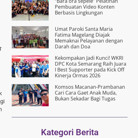
“Bârâ ora s­êpélé” Pelatihan
Pembuatan Video Konten
Berbasis Lingkungan
Umat Paroki Santa Maria
Fatima Magelang Diajak
Memaknai Pelayanan dengan
Darah dan Doa
t
Kekompakan Jadi Kunci! WKRI
DPC Kota Semarang Raih Juara
I Best Supporter pada Kick Off
Kinerja Ormas 2026
Komsos Macanan-Prambanan
Cari Cara Gaet Anak Muda,
k
Bukan Sekadar Bagi Tugas
gi
m
Kategori Berita