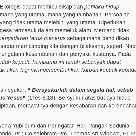
 Ekologis dapat memicu sikap dan
perilaku hidup
i mana yang utama, mana yang tambahan. Persoalan
 yang tidak utama melebihi yang utama. Diperlukan
sa-gesa termasuk dalam memeluk alam. Memang tidak
 penyadaran terus-menerus
sebagaimana pendidikan
ka sabar membimbing kita dengan bijaksana, seperti Nab
mengalami kesembuhan dari penyakit kustanya. Pada
ikanlah kepada hambamu ini tanah sebanyak dapat
dak akan lagi mempersembahkan kurban kecuali kepad
uan syukur:
“
Bersyukurlah dalam segala hal, sebab
tus Yesus
”
(1Tes 5:18). Bersyukur atas budaya hidup
ciptaan, merawatnya dengan kesabaran dan kerendaha
ovena Yubileum dan Peringatan Hari Pangan Sedunia
ndo, Pr ; Co-selebram Rm. Thomas Ari Wibowo, Pr, R