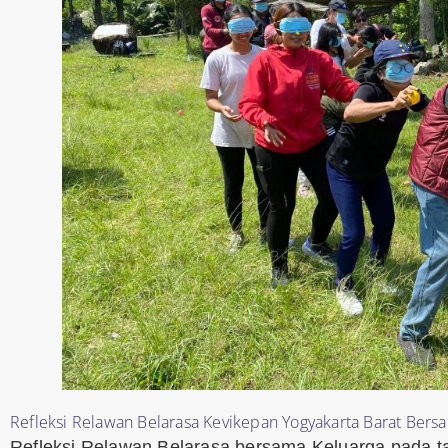
Refleksi Relawan Belarasa Kevikepan Yogyakarta Barat Bers
Refleksi Relawan Belarasa bersama Keluarga pada t