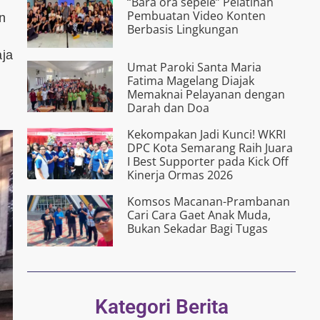
“Bârâ ora s­êpélé” Pelatihan
Pembuatan Video Konten
n
Berbasis Lingkungan
aja
Umat Paroki Santa Maria
Fatima Magelang Diajak
Memaknai Pelayanan dengan
Darah dan Doa
Kekompakan Jadi Kunci! WKRI
DPC Kota Semarang Raih Juara
I Best Supporter pada Kick Off
Kinerja Ormas 2026
Komsos Macanan-Prambanan
Cari Cara Gaet Anak Muda,
Bukan Sekadar Bagi Tugas
Kategori Berita