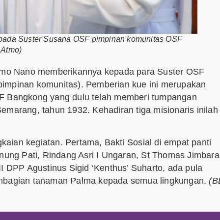
ada Suster Susana OSF pimpinan komunitas OSF
 Atmo)
omo Nano memberikannya kepada para Suster OSF
pimpinan komunitas). Pemberian kue ini merupakan
SF Bangkong yang dulu telah memberi tumpangan
emarang, tahun 1932. Kehadiran tiga misionaris inilah
aian kegiatan. Pertama, Bakti Sosial di empat panti
unung Pati, Rindang Asri I Ungaran, St Thomas Jimbara
I DPP Agustinus Sigid ‘Kenthus’ Suharto, ada pula
pembagian tanaman Palma kepada semua lingkungan.
(B