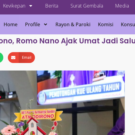
Kevikepan
Berita
Surat Gembala
Media
Home
Profile
Rayon & Paroki
Komisi
Konsu
ono, Romo Nano Ajak Umat Jadi Sa
Email