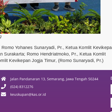
g
h Romo Yohanes Sunaryadi, Pr., Ketua Komlit Kevikep
n Surakarta; Romo Hendriatmoko, Pr., Ketua Komlit
omlit Kevikepan Jogja Timur, (Romo Sunaryadi, Pr.)
Jalan Pandanaran 13, Semarang, Jawa Tengah 50244
(024) 8312276
keuskupan@kas.or.id