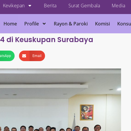
Kevikepan
Berita
Surat Gembala
Media
Home
Profile
Rayon & Paroki
Komisi
Konsu
024 di Keuskupan Surabaya
atsApp
Email