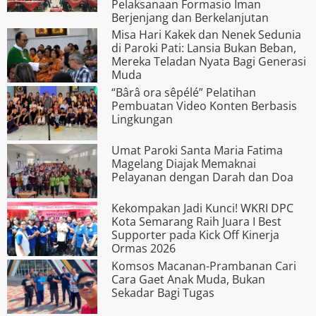
Pelaksanaan Formasio Iman
Berjenjang dan Berkelanjutan
Misa Hari Kakek dan Nenek Sedunia
di Paroki Pati: Lansia Bukan Beban,
Mereka Teladan Nyata Bagi Generasi
Muda
“Bârâ ora s­êpélé” Pelatihan
Pembuatan Video Konten Berbasis
Lingkungan
Umat Paroki Santa Maria Fatima
Magelang Diajak Memaknai
Pelayanan dengan Darah dan Doa
Kekompakan Jadi Kunci! WKRI DPC
Kota Semarang Raih Juara I Best
Supporter pada Kick Off Kinerja
Ormas 2026
Komsos Macanan-Prambanan Cari
Cara Gaet Anak Muda, Bukan
Sekadar Bagi Tugas