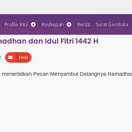
Profile KAS
Kevikepan
Berita
Surat Gembala
han dan Idul Fitri 1442 H
Email
a menerbitkan Pesan Menyambut Datangnya Ramadha