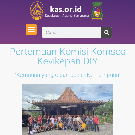
Pertemuan Komisi Komsos
Kevikepan DIY
“Kemauan yang dicari bukan Kemampuan”