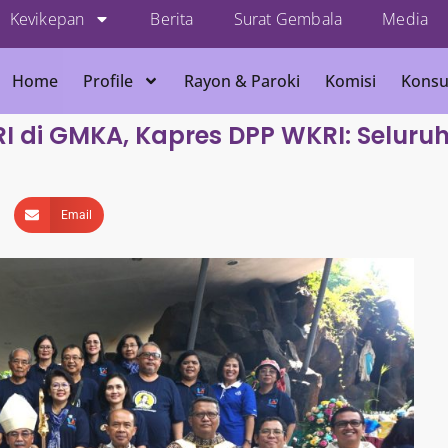
Kevikepan
Berita
Surat Gembala
Media
Home
Profile
Rayon & Paroki
Komisi
Konsu
I di GMKA, Kapres DPP WKRI: Seluru
Email