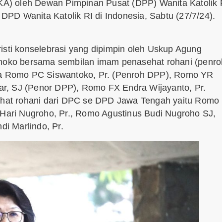
A) oleh Dewan Pimpinan Pusat (DPP) Wanita Katolik 
 DPD Wanita Katolik RI di Indonesia, Sabtu (27/7/24).
isti konselebrasi yang dipimpin oleh Uskup Agung
oko bersama sembilan imam penasehat rohani (penro
nya Romo PC Siswantoko, Pr. (Penroh DPP), Romo YR
r, SJ (Penor DPP), Romo FX Endra Wijayanto, Pr.
hat rohani dari DPC se DPD Jawa Tengah yaitu Romo
ari Nugroho, Pr., Romo Agustinus Budi Nugroho SJ,
i Marlindo, Pr.