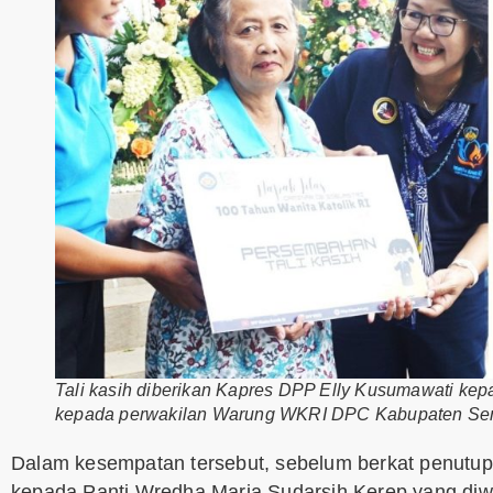
Tali kasih diberikan Kapres DPP Elly Kusumawati kepa
kepada perwakilan Warung WKRI DPC Kabupaten Sem
Dalam kesempatan tersebut, sebelum berkat penutup,
kepada Panti Wredha Maria Sudarsih Kerep yang diwa