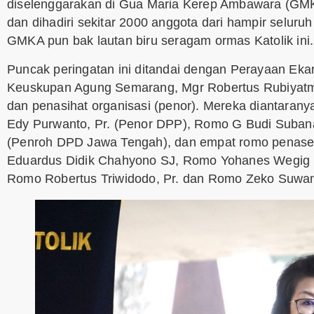
diselenggarakan di Gua Maria Kerep Ambawara (GMK
dan dihadiri sekitar 2000 anggota dari hampir seluruh
GMKA pun bak lautan biru seragam ormas Katolik ini.
Puncak peringatan ini ditandai dengan Perayaan Ekar
Keuskupan Agung Semarang, Mgr Robertus Rubiyatm
dan penasihat organisasi (penor). Mereka diantara
Edy Purwanto, Pr. (Penor DPP), Romo G Budi Subana
(Penroh DPD Jawa Tengah), dan empat romo penase
Eduardus Didik Chahyono SJ, Romo Yohanes Wegig H
Romo Robertus Triwidodo, Pr. dan Romo Zeko Suwand