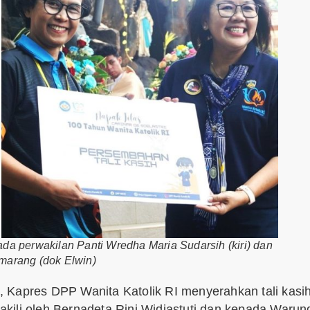
da perwakilan Panti Wredha Maria Sudarsih (kiri) dan
arang (dok Elwin)
 Kapres DPP Wanita Katolik RI menyerahkan tali kasi
kili oleh Bernadeta Rini Widiastuti dan kepada Warun