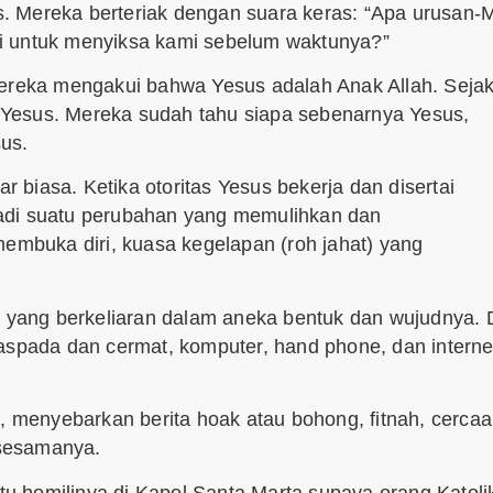
. Mereka berteriak dengan suara keras: “Apa urusan-
i untuk menyiksa kami sebelum waktunya?”
Mereka mengakui bahwa Yesus adalah Anak Allah. Seja
an Yesus. Mereka sudah tahu siapa sebenarnya Yesus,
us.
biasa. Ketika otoritas Yesus bekerja dan disertai
adi suatu perubahan yang memulihkan dan
membuka diri, kuasa kegelapan (roh jahat) yang
” yang berkeliaran dalam aneka bentuk dan wujudnya. 
aspada dan cermat, komputer, hand phone, dan interne
menyebarkan berita hoak atau bohong, fitnah, cercaa
 sesamanya.
 homilinya di Kapel Santa Marta supaya orang Katoli