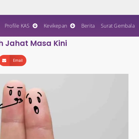
Profile KAS
Kevikepan
Berita
Surat Gembala
h Jahat Masa Kini
Email