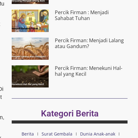
Mu
Percik Firman : Menjadi
Sahabat Tuhan
k
Percik Firman: Menjadi Lalang
atau Gandum?
Percik Firman: Menekuni Hal-
hal yang Kecil
Di
t
Kategori Berita
n,
Berita
Surat Gembala
Dunia Anak-anak
k