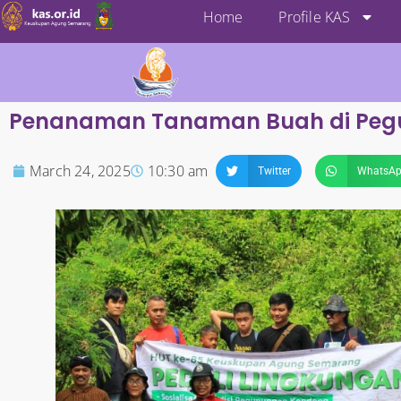
Home
Profile KAS
Penanaman Tanaman Buah di Peg
March 24, 2025
10:30 am
Twitter
WhatsA