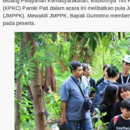
Bidang Pelayanan Kemasyarakatan, khususnya Tim P
(KPKC) Paroki Pati dalam acara ini melibatkan pul
(JMPPK). Mewakili JMPPK, Bapak Gunretno memberi
pada peserta.