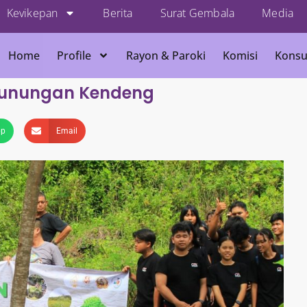
Kevikepan
Berita
Surat Gembala
Media
Home
Profile
Rayon & Paroki
Komisi
Konsu
unungan Kendeng
pp
Email