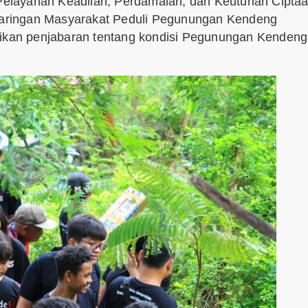
elayanan Keadilan, Perdamaian, dan Keutuhan Cipta
a Jaringan Masyarakat Peduli Pegunungan Kendeng
kan penjabaran tentang kondisi Pegunungan Kendeng