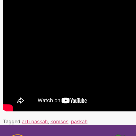
Tagged
arti paskah
,
komsos
,
paskah