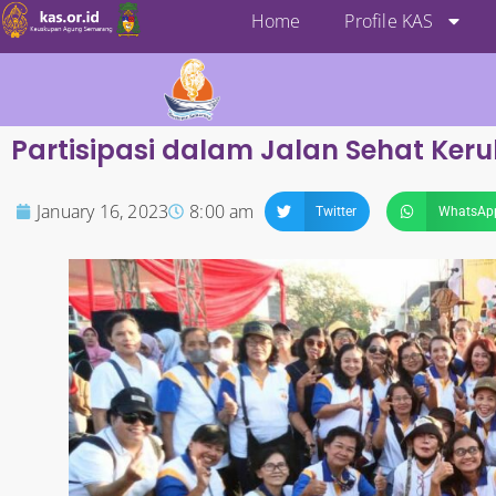
Home
Profile KAS
Partisipasi dalam Jalan Sehat K
January 16, 2023
8:00 am
Twitter
WhatsAp