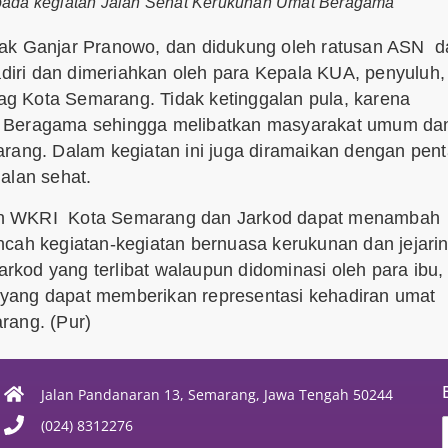
pada kegiatan Jalan Sehat Kerukunan Umat Beragama
pak Ganjar Pranowo, dan didukung oleh ratusan ASN d
iri dan dimeriahkan oleh para Kepala KUA, penyuluh,
g Kota Semarang. Tidak ketinggalan pula, karena
t Beragama sehingga melibatkan masyarakat umum da
arang. Dalam kegiatan ini juga diramaikan dengan pen
jalan sehat.
lan WKRI Kota Semarang dan Jarkod dapat menambah
ncah kegiatan-kegiatan bernuasa kerukunan dan jejari
kod yang terlibat walaupun didominasi oleh para ibu,
yang dapat memberikan representasi kehadiran umat
rang. (Pur)
Jalan Pandanaran 13, Semarang, Jawa Tengah 50244
(024) 8312276