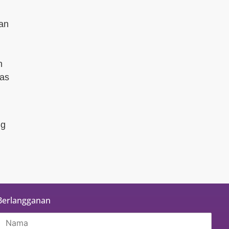
an
n
tas
ng
Berlangganan