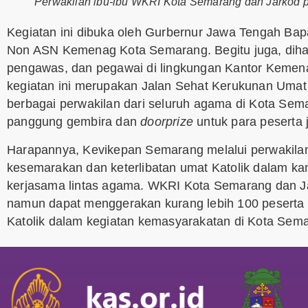
Perwakilan ibu-ibu WKRI Kota Semarang dan Jarkod 
Kegiatan ini dibuka oleh Gurbernur Jawa Tengah Ba
Non ASN Kemenag Kota Semarang. Begitu juga, dihad
pengawas, dan pegawai di lingkungan Kantor Kemena
kegiatan ini merupakan Jalan Sehat Kerukunan Uma
berbagai perwakilan dari seluruh agama di Kota Sem
panggung gembira dan
doorprize
untuk para peserta 
Harapannya, Kevikepan Semarang melalui perwaki
kesemarakan dan keterlibatan umat Katolik dalam ka
kerjasama lintas agama. WKRI Kota Semarang dan Jar
namun dapat menggerakan kurang lebih 100 peserta 
Katolik dalam kegiatan kemasyarakatan di Kota Sema