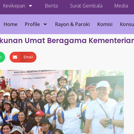
Kevikepan
Berita
Surat Gembala
Media
Home
Profile
Rayon & Paroki
Komisi
Konsu
erukunan Umat Beragama Kementeri
p
Email