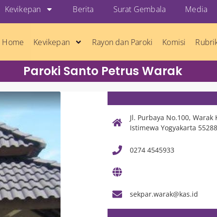
Kevikepan
Berita
Surat Gembala
Media
Home
Kevikepan
Rayon dan Paroki
Komisi
Rubri
Paroki Santo Petrus Warak
Jl. Purbaya No.100, Warak
Istimewa Yogyakarta 5528
0274 4545933
sekpar.warak@kas.id