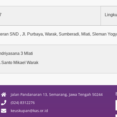
7
Lingku
teran SND , Jl. Purbaya, Warak, Sumberadi, Mlati, Sleman Yog
ndriyasana 3 Mlati
Santo Mikael Warak
Jalan Pandanaran 13, Semarang, Jawa Tengah 50244
(024) 8312276
keuskupan@kas.or.id