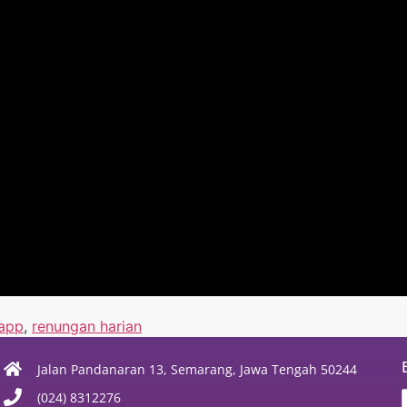
app
,
renungan harian
Jalan Pandanaran 13, Semarang, Jawa Tengah 50244
(024) 8312276