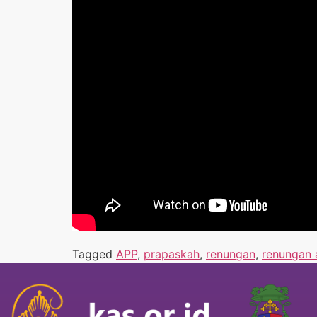
Tagged
APP
,
prapaskah
,
renungan
,
renungan 