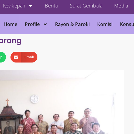
Kevikepan
Berita
Surat Gembala
Media
Home
Profile
Rayon & Paroki
Komisi
Konsu
marang
pp
Email