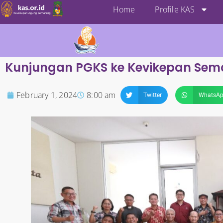
Home
Profile KAS
Kunjungan PGKS ke Kevikepan Se
February 1, 2024
8:00 am
Twitter
WhatsA