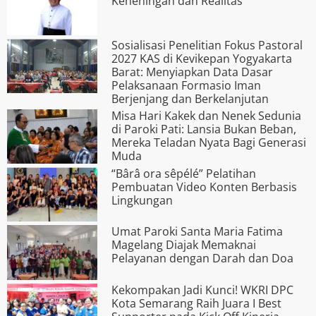
Keheningan dan Realitas
Sosialisasi Penelitian Fokus Pastoral
2027 KAS di Kevikepan Yogyakarta
Barat: Menyiapkan Data Dasar
Pelaksanaan Formasio Iman
Berjenjang dan Berkelanjutan
Misa Hari Kakek dan Nenek Sedunia
di Paroki Pati: Lansia Bukan Beban,
Mereka Teladan Nyata Bagi Generasi
Muda
“Bârâ ora s­êpélé” Pelatihan
Pembuatan Video Konten Berbasis
Lingkungan
Umat Paroki Santa Maria Fatima
Magelang Diajak Memaknai
Pelayanan dengan Darah dan Doa
Kekompakan Jadi Kunci! WKRI DPC
Kota Semarang Raih Juara I Best