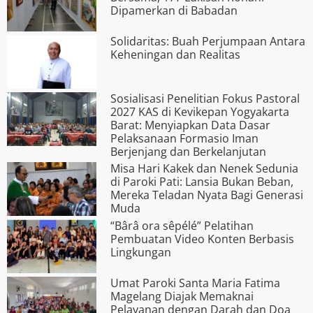
Dipamerkan di Babadan
Solidaritas: Buah Perjumpaan Antara
Keheningan dan Realitas
Sosialisasi Penelitian Fokus Pastoral
2027 KAS di Kevikepan Yogyakarta
Barat: Menyiapkan Data Dasar
Pelaksanaan Formasio Iman
Berjenjang dan Berkelanjutan
Misa Hari Kakek dan Nenek Sedunia
di Paroki Pati: Lansia Bukan Beban,
Mereka Teladan Nyata Bagi Generasi
Muda
“Bârâ ora s­êpélé” Pelatihan
Pembuatan Video Konten Berbasis
Lingkungan
Umat Paroki Santa Maria Fatima
Magelang Diajak Memaknai
Pelayanan dengan Darah dan Doa