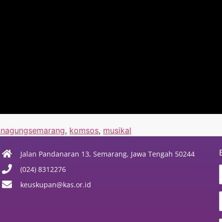
anagungsemarang
,
komsos
,
musikal
Jalan Pandanaran 13, Semarang, Jawa Tengah 50244
(024) 8312276
keuskupan@kas.or.id