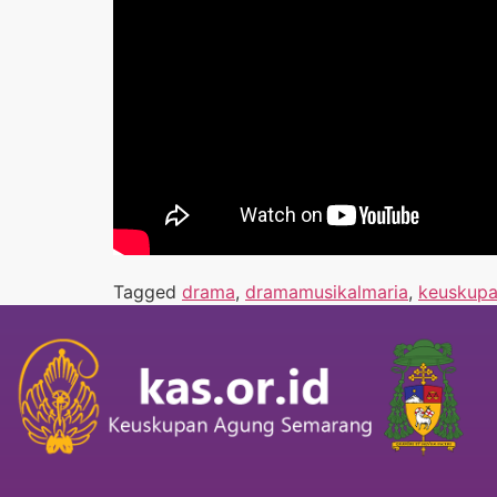
Tagged
drama
,
dramamusikalmaria
,
keuskup