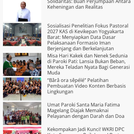
Solidaritas: Buah Perjumpaan Antara
Keheningan dan Realitas
Sosialisasi Penelitian Fokus Pastoral
2027 KAS di Kevikepan Yogyakarta
Barat: Menyiapkan Data Dasar
Pelaksanaan Formasio Iman
Berjenjang dan Berkelanjutan
Misa Hari Kakek dan Nenek Sedunia
di Paroki Pati: Lansia Bukan Beban,
Mereka Teladan Nyata Bagi Generasi
Muda
“Bârâ ora s­êpélé” Pelatihan
Pembuatan Video Konten Berbasis
Lingkungan
Umat Paroki Santa Maria Fatima
Magelang Diajak Memaknai
Pelayanan dengan Darah dan Doa
Kekompakan Jadi Kunci! WKRI DPC