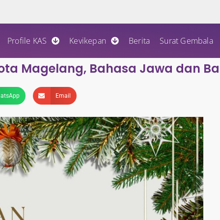
Profile KAS
Kevikepan
Berita
Surat Gembala
 Kota Magelang, Bahasa Jawa dan B
atsApp
Email