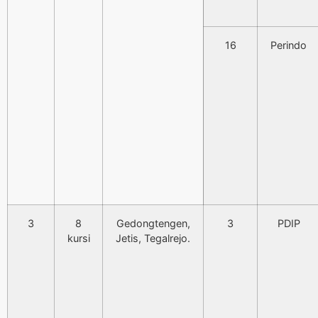
16
Perindo
3
8
Gedongtengen,
3
PDIP
kursi
Jetis, Tegalrejo.