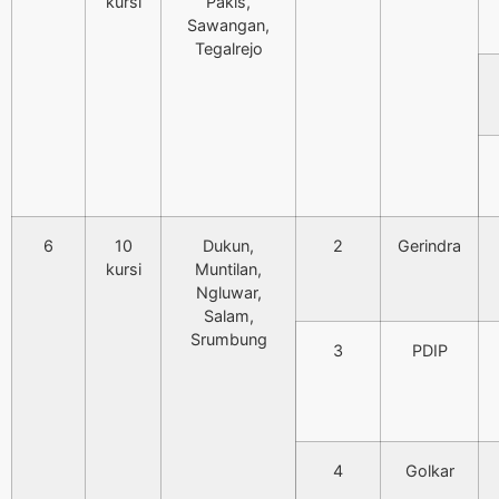
kursi
Pakis,
Sawangan,
Tegalrejo
6
10
Dukun,
2
Gerindra
kursi
Muntilan,
Ngluwar,
Salam,
Srumbung
3
PDIP
4
Golkar