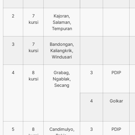
2
7
Kajoran,
kursi
Salaman,
Tempuran
3
7
Bandongan,
kursi
Kaliangkrik,
Windusari
4
8
Grabag,
3
PDIP
kursi
Ngablak,
Secang
4
Golkar
5
8
Candimulyo,
3
PDIP