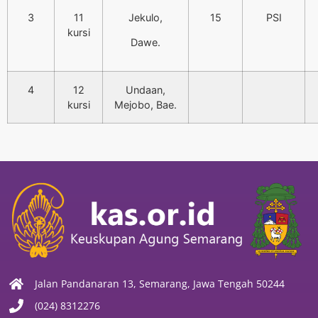
3
11
Jekulo,
15
PSI
kursi
Dawe.
4
12
Undaan,
kursi
Mejobo, Bae.
Jalan Pandanaran 13, Semarang, Jawa Tengah 50244
(024) 8312276