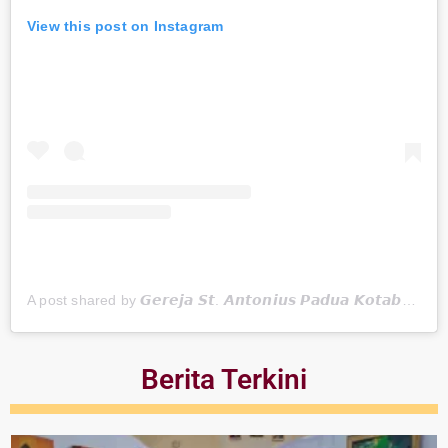
View this post on Instagram
A post shared by 𝙂𝙚𝙧𝙚𝙟𝙖 𝙎𝙩. 𝘼𝙣𝙩𝙤𝙣𝙞𝙪𝙨 𝙋𝙖𝙙𝙪𝙖 𝙆𝙤𝙩𝙖𝙗𝙖𝙧𝙪 (@gerejakotabaru)
Berita Terkini