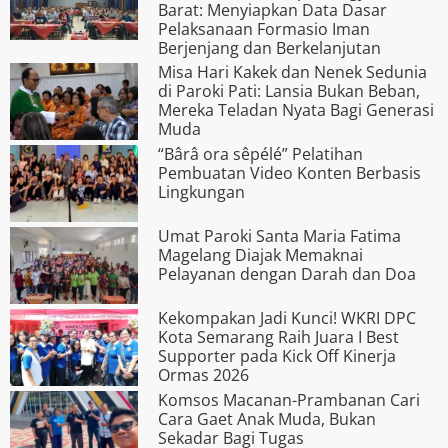
Barat: Menyiapkan Data Dasar
Pelaksanaan Formasio Iman
Berjenjang dan Berkelanjutan
Misa Hari Kakek dan Nenek Sedunia
di Paroki Pati: Lansia Bukan Beban,
Mereka Teladan Nyata Bagi Generasi
Muda
“Bârâ ora s­êpélé” Pelatihan
Pembuatan Video Konten Berbasis
Lingkungan
Umat Paroki Santa Maria Fatima
Magelang Diajak Memaknai
Pelayanan dengan Darah dan Doa
Kekompakan Jadi Kunci! WKRI DPC
Kota Semarang Raih Juara I Best
Supporter pada Kick Off Kinerja
Ormas 2026
Komsos Macanan-Prambanan Cari
Cara Gaet Anak Muda, Bukan
Sekadar Bagi Tugas