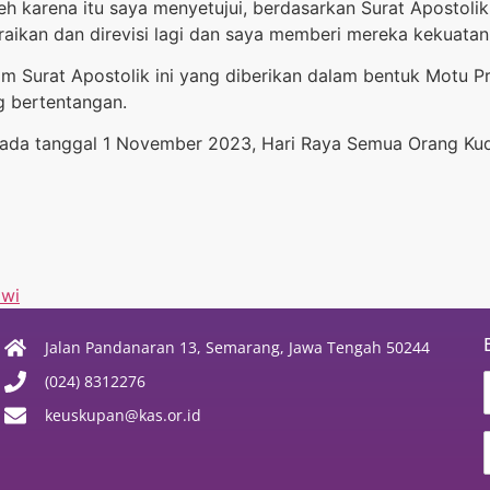
eh karena itu saya menyetujui, berdasarkan Surat Apostolik
raikan dan direvisi lagi dan saya memberi mereka kekuatan
m Surat Apostolik ini yang diberikan dalam bentuk Motu Pr
g bertentangan.
s, pada tanggal 1 November 2023, Hari Raya Semua Orang K
awi
Jalan Pandanaran 13, Semarang, Jawa Tengah 50244
(024) 8312276
keuskupan@kas.or.id