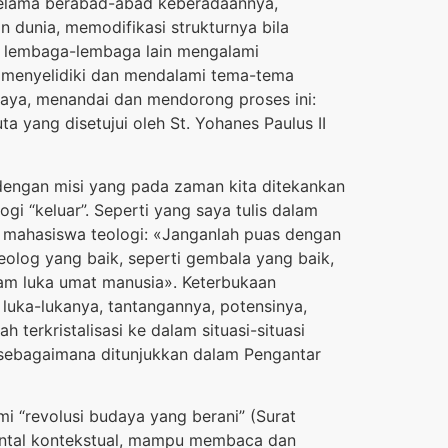
 selama berabad-abad keberadaannya,
dunia, memodifikasi strukturnya bila
na lembaga-lembaga lain mengalami
k menyelidiki dan mendalami tema-tema
 saya, menandai dan mendorong proses ini:
a yang disetujui oleh St. Yohanes Paulus II
 dengan misi yang pada zaman kita ditekankan
gi “keluar”. Seperti yang saya tulis dalam
n mahasiswa teologi: «Janganlah puas dengan
eolog yang baik, seperti gembala yang baik,
lam luka umat manusia». Keterbukaan
 luka-lukanya, tantangannya, potensinya,
h terkristalisasi ke dalam situasi-situasi
 sebagaimana ditunjukkan dalam Pengantar
mi “revolusi budaya yang berani” (Surat
mental kontekstual, mampu membaca dan