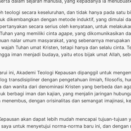
 serta dalam sejarah manusia, yang kepadanya ia menubuat
leh teologi secara keseluruhan, dan tidak hanya pada satu 
untuk dikembangkan dengan metode induktif, yang dimulai dar
ipertanyakan secara serius oleh kenyataan, untuk melakuk
Tuhan yang memiliki cinta
agape
, yang dikomunikasikan da
tahuan nalar umum masyarakat, yang sebenarnya merupakan 
 wajah Tuhan umat Kristen, tetapi hanya dan selalu cinta.
ingga iman menjadi budaya, yaitu etos bijak umat Allah, s
arui ini, Akademi Teologi Kepausan dipanggil untuk menge
ialog transdisipliner dengan pengetahuan ilmiah, filosofis, h
a dan wanita dari denominasi Kristen yang berbeda dan aga
k berbagi iman dan kajian, yang menjalin jaringan hubun
menembus, dengan orisinalitas dan semangat imajinasi, ke
 Kepausan akan dapat lebih mudah mencapai tujuan-tujuan
a saya untuk menyetujui norma-norma baru ini, dan dengan