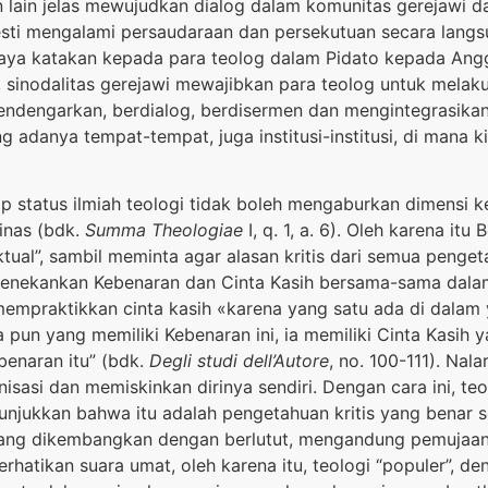
ain jelas mewujudkan dialog dalam komunitas gerejawi da
sti mengalami persaudaraan dan persekutuan secara langs
saya katakan kepada para teolog dalam Pidato kepada Angg
 sinodalitas gerejawi mewajibkan para teolog untuk melaku
engarkan, berdialog, berdisermen dan mengintegrasikan
g adanya tempat-tempat, juga institusi-institusi, di mana k
ap status ilmiah teologi tidak boleh mengaburkan dimensi 
inas (bdk.
Summa Theologiae
I, q. 1, a. 6). Oleh karena i
lektual”, sambil meminta agar alasan kritis dari semua penge
menekankan Kebenaran dan Cinta Kasih bersama-sama dalam 
mpraktikkan cinta kasih «karena yang satu ada di dalam y
apa pun yang memiliki Kebenaran ini, ia memiliki Cinta Kas
ebenaran itu” (bdk.
Degli studi dell’Autore
, no. 100-111). Na
sasi dan memiskinkan dirinya sendiri. Dengan cara ini, teo
unjukkan bahwa itu adalah pengetahuan kritis yang benar 
l, yang dikembangkan dengan berlutut, mengandung pemujaa
hatikan suara umat, oleh karena itu, teologi “populer”, d