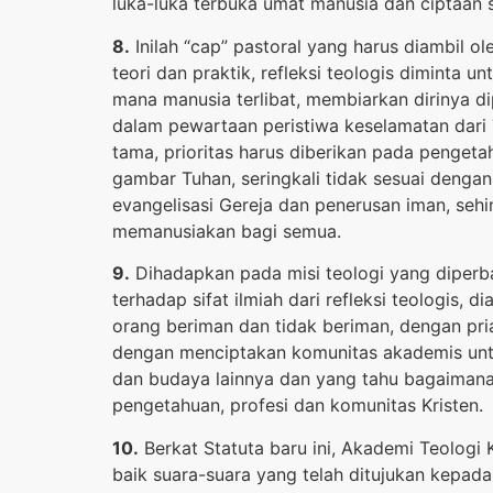
luka-luka terbuka umat manusia dan ciptaan
8.
Inilah “cap” pastoral yang harus diambil o
teori dan praktik, refleksi teologis diminta 
mana manusia terlibat, membiarkan dirinya d
dalam pewartaan peristiwa keselamatan dari 
tama, prioritas harus diberikan pada penge
gambar Tuhan, seringkali tidak sesuai dengan
evangelisasi Gereja dan penerusan iman, seh
memanusiakan bagi semua.
9.
Dihadapkan pada misi teologi yang diperb
terhadap sifat ilmiah dari refleksi teologis, d
orang beriman dan tidak beriman, dengan pri
dengan menciptakan komunitas akademis untu
dan budaya lainnya dan yang tahu bagaimana 
pengetahuan, profesi dan komunitas Kristen.
10.
Berkat Statuta baru ini, Akademi Teologi
baik suara-suara yang telah ditujukan kepad