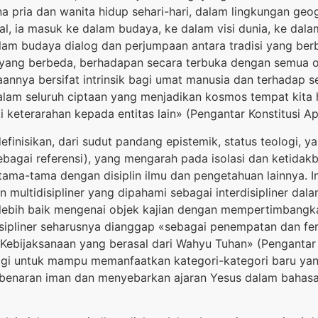
ana pria dan wanita hidup sehari-hari, dalam lingkungan ge
al, ia masuk ke dalam budaya, ke dalam visi dunia, ke dal
alam budaya dialog dan perjumpaan antara tradisi yang be
yang berbeda, berhadapan secara terbuka dengan semua o
annya bersifat intrinsik bagi umat manusia dan terhadap 
alam seluruh ciptaan yang menjadikan kosmos tempat kita 
 keterarahan kepada entitas lain» (Pengantar Konstitusi A
finisikan, dari sudut pandang epistemik, status teologi, y
i sebagai referensi), yang mengarah pada isolasi dan ketid
ma-tama dengan disiplin ilmu dan pengetahuan lainnya. Ini
n multidisipliner yang dipahami sebagai interdisipliner dala
ebih baik mengenai objek kajian dengan mempertimbangka
disipliner seharusnya dianggap «sebagai penempatan dan 
Kebijaksanaan yang berasal dari Wahyu Tuhan» (Pengantar 
ogi untuk mampu memanfaatkan kategori-kategori baru yan
naran iman dan menyebarkan ajaran Yesus dalam bahasa-b