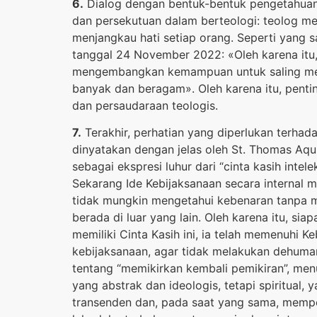
6.
Dialog dengan bentuk-bentuk pengetahuan l
dan persekutuan dalam berteologi: teolog me
menjangkau hati setiap orang. Seperti yang 
tanggal 24 November 2022: «Oleh karena itu,
mengembangkan kemampuan untuk saling mend
banyak dan beragam». Oleh karena itu, pentin
dan persaudaraan teologis.
7.
Terakhir, perhatian yang diperlukan terhad
dinyatakan dengan jelas oleh St. Thomas Aqu
sebagai ekspresi luhur dari “cinta kasih inte
Sekarang Ide Kebijaksanaan secara internal 
tidak mungkin mengetahui kebenaran tanpa me
berada di luar yang lain. Oleh karena itu, si
memiliki Cinta Kasih ini, ia telah memenuhi K
kebijaksanaan, agar tidak melakukan dehumani
tentang “memikirkan kembali pemikiran”, men
yang abstrak dan ideologis, tetapi spiritua
transenden dan, pada saat yang sama, memper