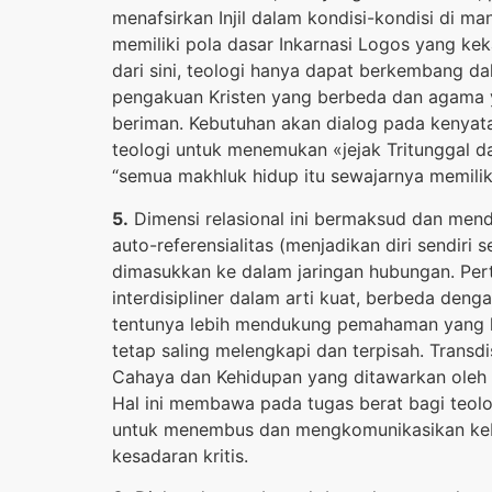
menafsirkan Injil dalam kondisi-kondisi di m
memiliki pola dasar Inkarnasi Logos yang kek
dari sini, teologi hanya dapat berkembang d
pengakuan Kristen yang berbeda dan agama 
beriman. Kebutuhan akan dialog pada kenyata
teologi untuk menemukan «jejak Tritunggal d
“semua makhluk hidup itu sewajarnya memiliki
5.
Dimensi relasional ini bermaksud dan mende
auto-referensialitas (menjadikan diri sendir
dimasukkan ke dalam jaringan hubungan. Perta
interdisipliner dalam arti kuat, berbeda denga
tentunya lebih mendukung pemahaman yang l
tetap saling melengkapi dan terpisah. Trans
Cahaya dan Kehidupan yang ditawarkan oleh 
Hal ini membawa pada tugas berat bagi teol
untuk menembus dan mengkomunikasikan kebe
kesadaran kritis.