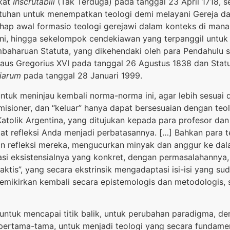
kat
Inscrutabili
(Tak Terduga) pada tanggal 23 April 1718,
uhan untuk menempatkan teologi demi melayani Gereja dan 
ahap awal formasio teologi gerejawi dalam konteks di ma
ini, hingga sekelompok cendekiawan yang terpanggil untu
Pembaharuan Statuta, yang dikehendaki oleh para Pendahulu
Paus Gregorius XVI pada tanggal 26 Agustus 1838 dan Statut
iarum
pada tanggal 28 Januari 1999.
untuk meninjau kembali norma-norma ini, agar lebih sesuai
isioner, dan “keluar” hanya dapat bersesuaian dengan teolo
Katolik Argentina, yang ditujukan kepada para profesor da
at refleksi Anda menjadi perbatasannya. […] Bahkan para t
an refleksi mereka, mengucurkan minyak dan anggur ke da
asi eksistensialnya yang konkret, dengan permasalahannya,
ktis”, yang secara ekstrinsik mengadaptasi isi-isi yang suda
emikirkan kembali secara epistemologis dan metodologis,
l untuk mencapai titik balik, untuk perubahan paradigma, de
 pertama-tama, untuk menjadi teologi yang secara funda