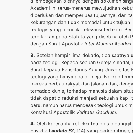
dilembagakan olehnya dengan dokumen sing
Akademi ini terus-menerus mewujudkan kebut
diperlukan dan memperluas tujuannya: dari t
kekurangan dan tidak memadai untuk tujuan 
teologis yang memiliki relevansi tertentu. 
terpikirkan pada Statuta yang disetujui oleh 
dengan Surat Apostolik
Inter Munera Academ
3.
Setelah hampir lima dekade, tiba saatnya 
pada teologi. Kepada sebuah Gereja sinodal, m
Surat kepada Kanselarius Agung Universitas 
teologi yang hanya ada di meja. Biarkan temp
mereka berbau rakyat dan jalanan dan, deng
terhadap dunia, terhadap manusia dalam situ
tidak dapat direduksi menjadi sebuah sikap “ta
baru, namun harus mendesak teologi untuk m
Konstitusi Apostolik
Veritatis Gaudium
.
4.
Oleh karena itu, refleksi teologis dipanggi
Ensiklik
Laudato Si’
, 114) yang berkomitmen,