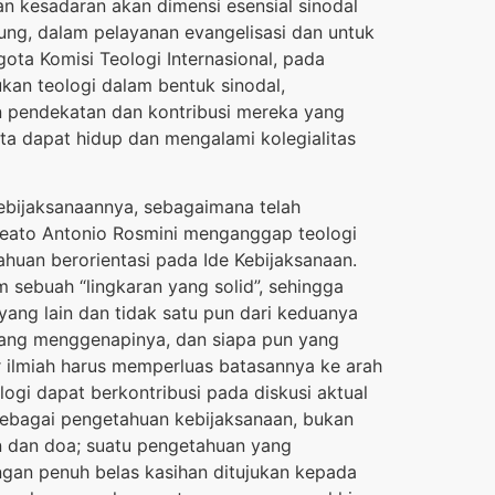
n kesadaran akan dimensi esensial sinodal
ung, dalam pelayanan evangelisasi dan untuk
ota Komisi Teologi Internasional, pada
kan teologi dalam bentuk sinodal,
 pendekatan dan kontribusi mereka yang
ita dapat hidup dan mengalami kolegialitas
kebijaksanaannya, sebagaimana telah
tu Beato Antonio Rosmini menganggap teologi
tahuan berorientasi pada Ide Kebijaksanaan.
sebuah “lingkaran yang solid”, sehingga
ang lain dan tidak satu pun dari keduanya
ih yang menggenapinya, dan siapa pun yang
lar ilmiah harus memperluas batasannya ke arah
logi dapat berkontribusi pada diskusi aktual
sebagai pengetahuan kebijaksanaan, bukan
n dan doa; suatu pengetahuan yang
engan penuh belas kasihan ditujukan kepada