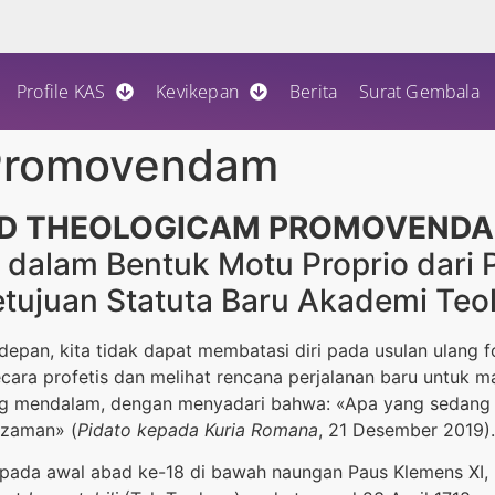
Profile KAS
Kevikepan
Berita
Surat Gembala
Promovendam
D THEOLOGICAM PROMOVEND
k dalam Bentuk Motu Proprio dari 
etujuan Statuta Baru Akademi Teo
an, kita tidak dapat membatasi diri pada usulan ulang f
ecara profetis dan melihat rencana perjalanan baru untuk 
g mendalam, dengan menyadari bahwa: «Apa yang sedang k
 zaman» (
Pidato kepada Kuria Romana
, 21 Desember 2019).
 pada awal abad ke-18 di bawah naungan Paus Klemens XI, 