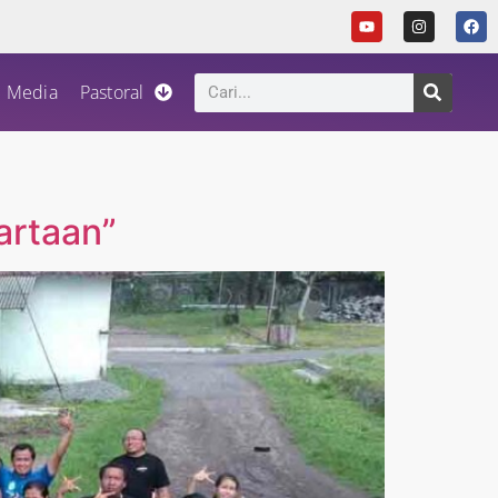
Media
Pastoral
artaan”