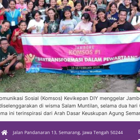
i Komunikasi Sosial (Komsos) Kevikepan DIY menggelar Jam
i diselenggarakan di wisma Salam Muntilan, selama dua ha
ema ini terinspirasi dari Arah Dasar Keuskupan Agung Sema
Jalan Pandanaran 13, Semarang, Jawa Tengah 50244