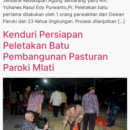
Jenderal Keuskupan Agung Semarang yaitu Rm.
Yohanes Rasul Edy Purwanto,Pr. Peletakan batu
pertama dilakukan oleh 1 orang perwakilan dari Dewan
Paroki dan 23 Ketua lingkungan. Prosesi dilanjutkan […]
Kenduri Persiapan
Peletakan Batu
Pembangunan Pasturan
Paroki Mlati