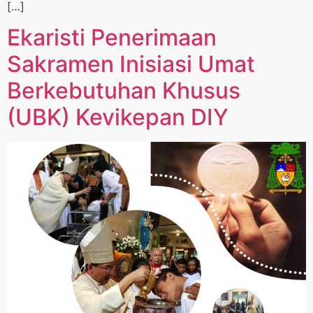
[…]
Ekaristi Penerimaan
Sakramen Inisiasi Umat
Berkebutuhan Khusus
(UBK) Kevikepan DIY