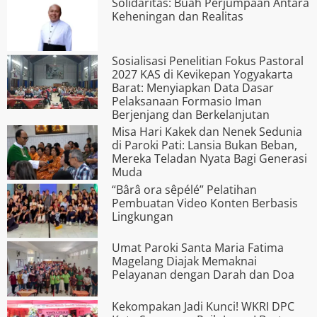
Solidaritas: Buah Perjumpaan Antara
Keheningan dan Realitas
Sosialisasi Penelitian Fokus Pastoral
2027 KAS di Kevikepan Yogyakarta
Barat: Menyiapkan Data Dasar
Pelaksanaan Formasio Iman
Berjenjang dan Berkelanjutan
Misa Hari Kakek dan Nenek Sedunia
di Paroki Pati: Lansia Bukan Beban,
Mereka Teladan Nyata Bagi Generasi
Muda
“Bârâ ora s­êpélé” Pelatihan
Pembuatan Video Konten Berbasis
Lingkungan
Umat Paroki Santa Maria Fatima
Magelang Diajak Memaknai
Pelayanan dengan Darah dan Doa
Kekompakan Jadi Kunci! WKRI DPC