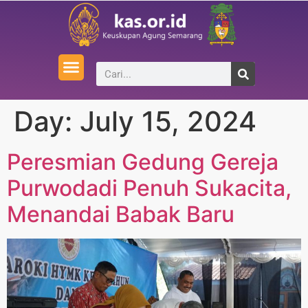
Day:
July 15, 2024
Peresmian Gedung Gereja
Purwodadi Penuh Sukacita,
Menandai Babak Baru