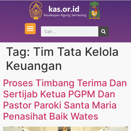
Tag:
Tim Tata Kelola
Keuangan
Proses Timbang Terima Dan
Sertijab Ketua PGPM Dan
Pastor Paroki Santa Maria
Penasihat Baik Wates