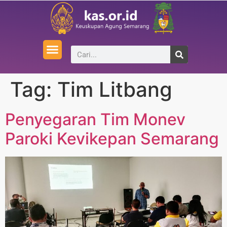
Tag:
Tim Litbang
Penyegaran Tim Monev
Paroki Kevikepan Semarang