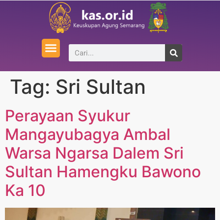
Tag:
Sri Sultan
Perayaan Syukur
Mangayubagya Ambal
Warsa Ngarsa Dalem Sri
Sultan Hamengku Bawono
Ka 10