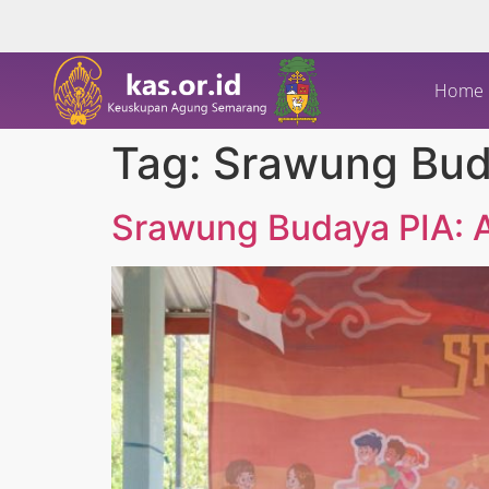
Home
Tag:
Srawung Bu
Srawung Budaya PIA: A