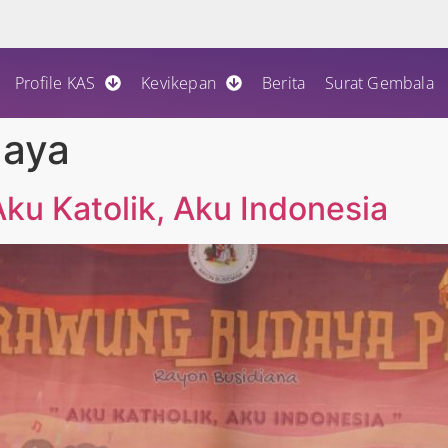
Profile KAS
Kevikepan
Berita
Surat Gembala
daya
ku Katolik, Aku Indonesia