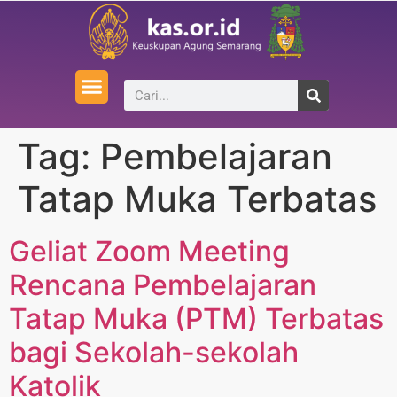
Tag:
Pembelajaran
Tatap Muka Terbatas
Geliat Zoom Meeting
Rencana Pembelajaran
Tatap Muka (PTM) Terbatas
bagi Sekolah-sekolah
Katolik