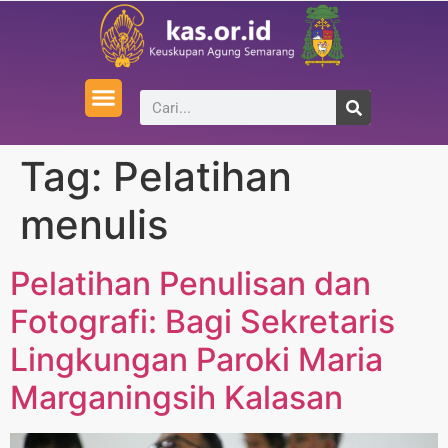
Tag:
Pelatihan
menulis
Pelatihan Penulisan dan
Fotografi: Bagi Sekretaris
Lingkungan Paroki Maria
Marganingsih Kalasan