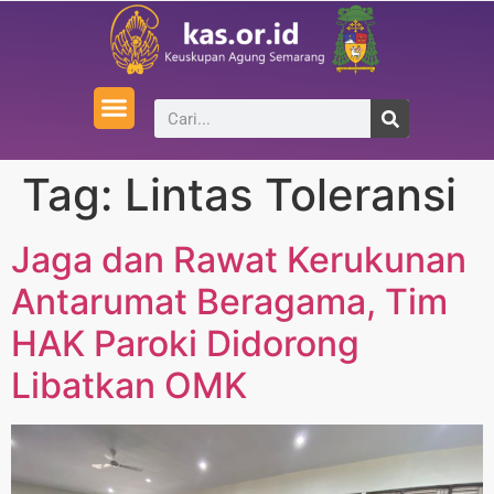
Tag:
Lintas Toleransi
Jaga dan Rawat Kerukunan
Antarumat Beragama, Tim
HAK Paroki Didorong
Libatkan OMK