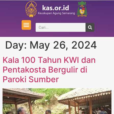
Day:
May 26, 2024
Kala 100 Tahun KWI dan
Pentakosta Bergulir di
Paroki Sumber