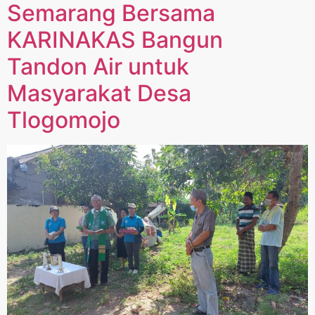
Semarang Bersama
KARINAKAS Bangun
Tandon Air untuk
Masyarakat Desa
Tlogomojo