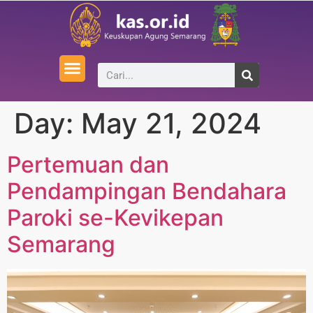
Day:
May 21, 2024
Pertemuan dan
Pendampingan Bendahara
Paroki se-Kevikepan
Semarang