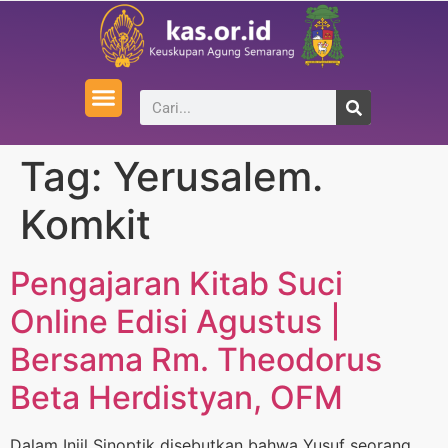
Tag:
Yerusalem.
Komkit
Pengajaran Kitab Suci
Online Edisi Agustus |
Bersama Rm. Theodorus
Beta Herdistyan, OFM
Dalam Injil Sinoptik disebutkan bahwa Yusuf seorang