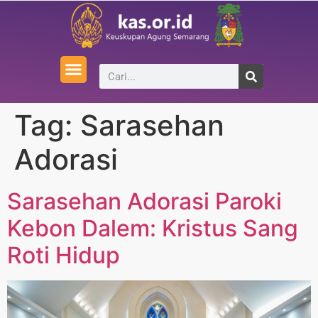
Tag:
Sarasehan
Adorasi
Sarasehan Adorasi Paroki
Kebon Dalem: Kristus Sang
Roti Hidup