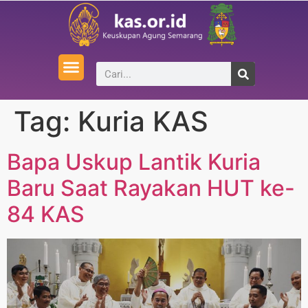
Tag:
Kuria KAS
Bapa Uskup Lantik Kuria
Baru Saat Rayakan HUT ke-
84 KAS